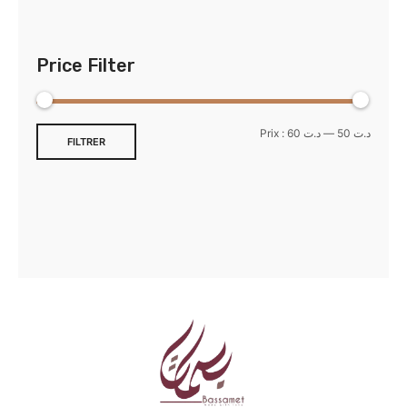
Price Filter
Prix :
د.ت 60
—
د.ت 50
FILTRER