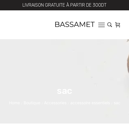
LIVRAISON GRATUITE À PARTIR DE 300DT
sac
Home
Boutique
Accessories
accessoire essentiels
sac
/
/
/
/