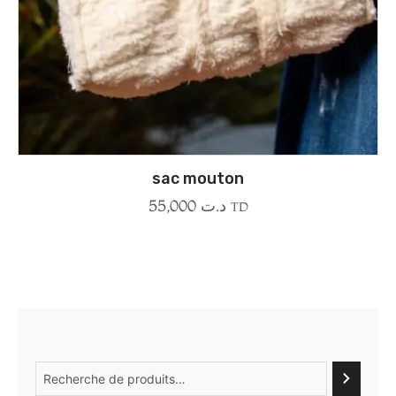
sac mouton
55,000
د.ت
TD