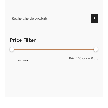
Price Filter
Prix :
د.ت 150
—
د.ت 0
FILTRER