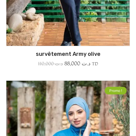
survêtement Army olive
88,000
د.ت
110,000
د.ت
TD
Promo !