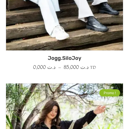
Jogg.SiloJoy
0,000
د.ت
–
85,000
د.ت
TD
Promo !