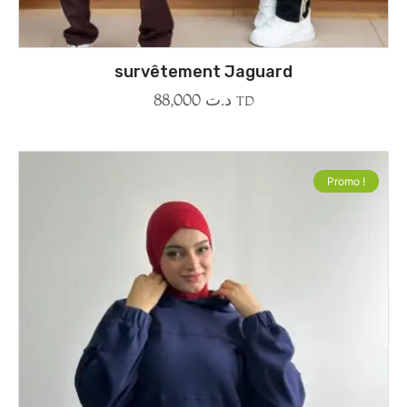
survêtement Jaguard
88,000
د.ت
TD
Promo !