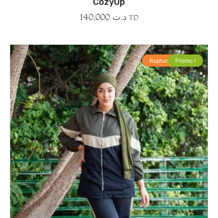
CozyUp
140,000
د.ت
TD
Rupture de stock
Promo !