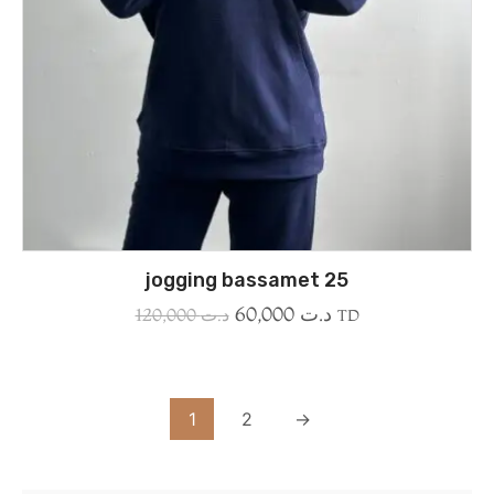
jogging bassamet 25
60,000
د.ت
120,000
د.ت
TD
1
2
→