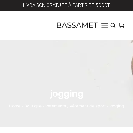
LIVRAISON GRATUITE À PARTIR DE 300DT
jogging
Home
Boutique
vêtements
vêtement de sport
jogging
/
/
/
/