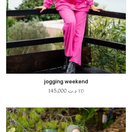
jogging weekend
145,000
د.ت
TD