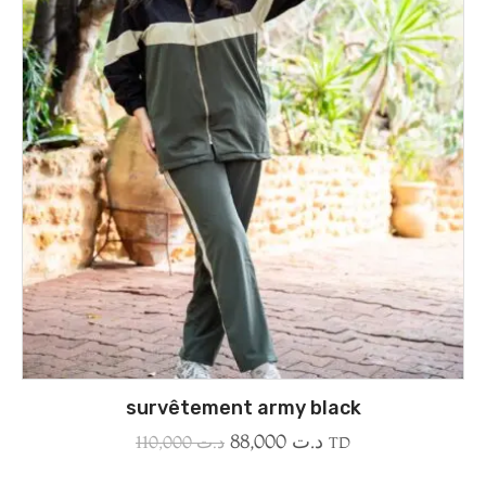
survêtement army black
88,000
د.ت
110,000
د.ت
TD