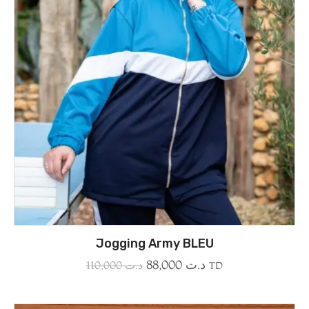
Jogging Army BLEU
88,000
د.ت
110,000
د.ت
TD