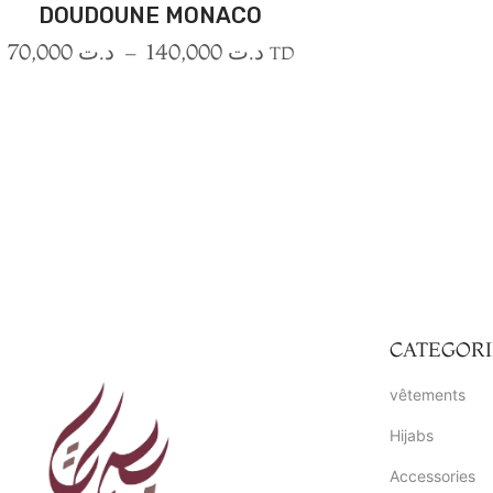
DOUDOUNE MONACO
70,000
د.ت
–
140,000
د.ت
TD
CATEGORI
vêtements
Hijabs
Accessories