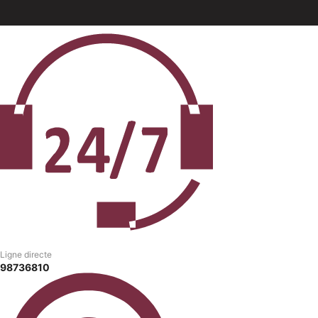
Ligne directe
98736810