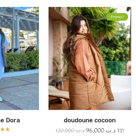
Promo !
e Dora
doudoune cocoon
96,000
د.ت
120,000
د.ت
TD
5.00