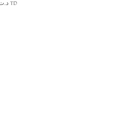
د.ت
TD
 5