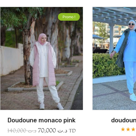
Promo !
Doudoune monaco pink
doudoun
70,000
د.ت
140,000
د.ت
TD
Note