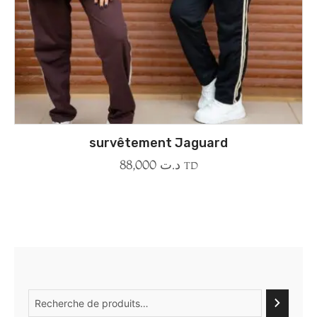
survêtement Jaguard
88,000
د.ت
TD