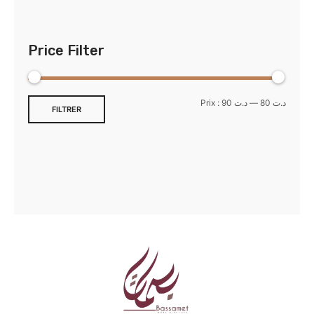
Price Filter
Prix :
د.ت 90
—
د.ت 80
FILTRER