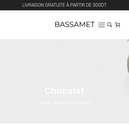
LIVRAISON GRATUITE À PARTIR DE 300DT
Chocolat
Home
Boutique
Chocolat
/
/