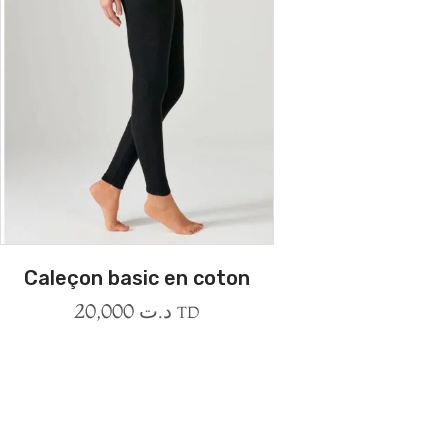
Caleçon basic en coton
20,000
د.ت
TD