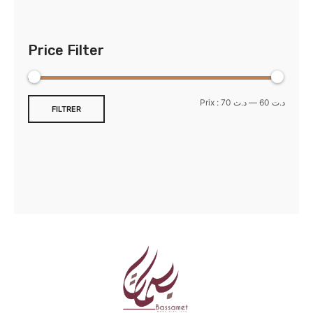
Price Filter
Prix :
د.ت 70
—
د.ت 60
FILTRER