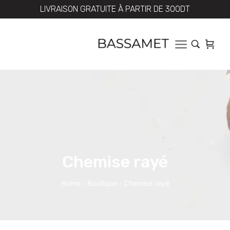
LIVRAISON GRATUITE À PARTIR DE 300DT
Chemise rayé
Home
Boutique
Chemise rayé
/
/