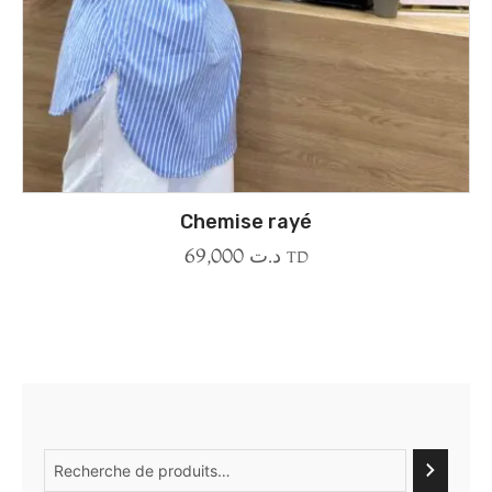
Chemise rayé
69,000
د.ت
TD