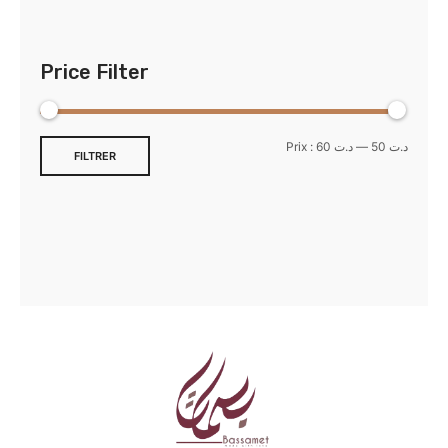
Price Filter
Prix :
د.ت 60
—
د.ت 50
FILTRER