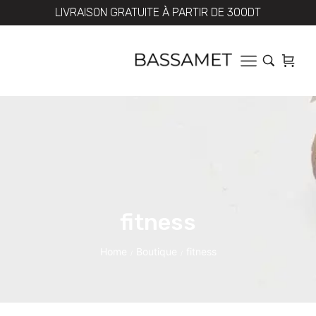
LIVRAISON GRATUITE À PARTIR DE 300DT
fitness
Home
Boutique
fitness
/
/