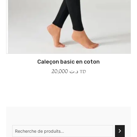
Caleçon basic en coton
20,000
د.ت
TD