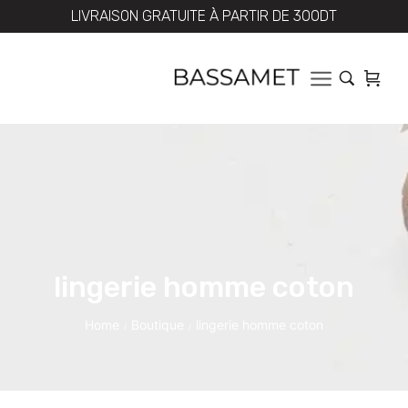
LIVRAISON GRATUITE À PARTIR DE 300DT
lingerie homme coton
Home
Boutique
lingerie homme coton
/
/