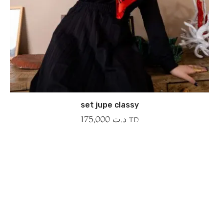
set jupe classy
175,000
د.ت
TD