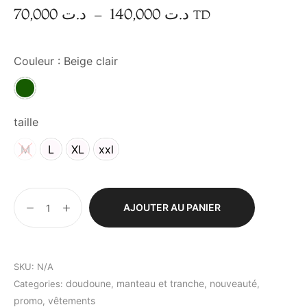
70,000
د.ت
–
140,000
د.ت
TD
Couleur
: Beige clair
vert
taille
M
L
XL
xxl
AJOUTER AU PANIER
SKU:
N/A
doudoune
manteau et tranche
nouveauté
Categories:
,
,
,
promo
vêtements
,