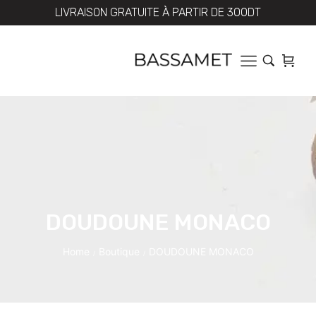
LIVRAISON GRATUITE À PARTIR DE 300DT
DOUDOUNE MONACO
Home
Boutique
DOUDOUNE MONACO
/
/