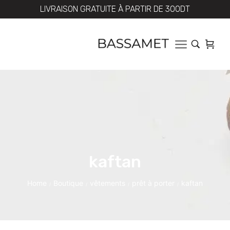
LIVRAISON GRATUITE À PARTIR DE 300DT
kaftan
Home
Boutique
vêtements
prêt à porter
kaftan
/
/
/
/