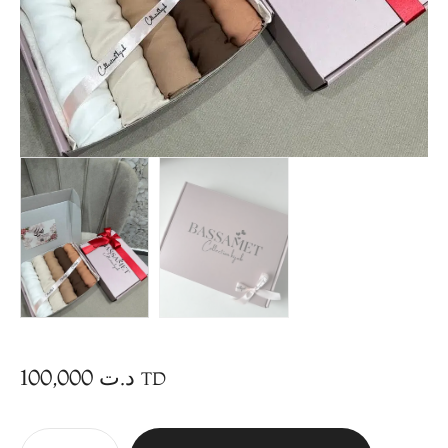
100,000
د.ت
TD