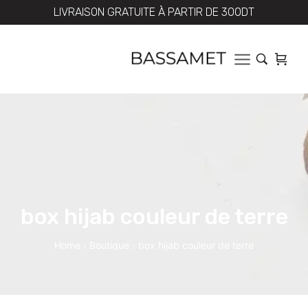
LIVRAISON GRATUITE À PARTIR DE 300DT
box hijab couleur de terre
Home
Boutique
box hijab couleur de terre
/
/