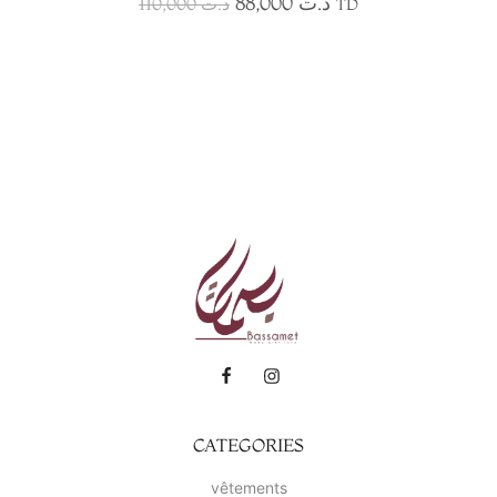
88,000
د.ت
110,000
د.ت
TD
CATEGORIES
vêtements