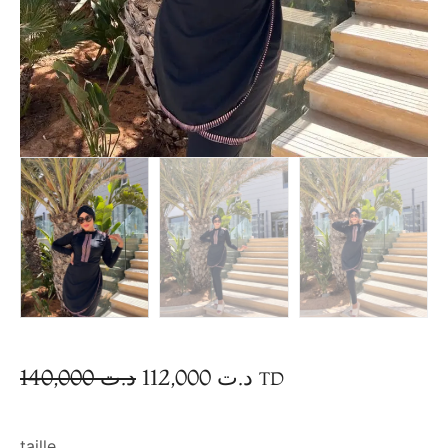
140,000
د.ت
112,000
د.ت
TD
taille