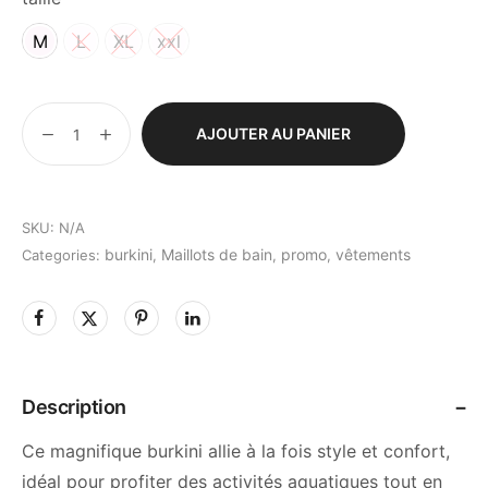
M
L
XL
xxl
AJOUTER AU PANIER
SKU:
N/A
burkini
Maillots de bain
promo
vêtements
Categories:
,
,
,
Description
Ce magnifique burkini allie à la fois style et confort,
idéal pour profiter des activités aquatiques tout en