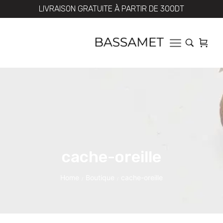
LIVRAISON GRATUITE À PARTIR DE 300DT
cache-oreille
Home
Boutique
cache-oreille
/
/