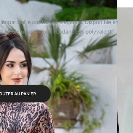
éopard allie confort et élégance. Disponible en
est idéale pour un look tendance et polyvalent.
OUTER AU PANIER
auté
prêt à porter
vêtements
,
,