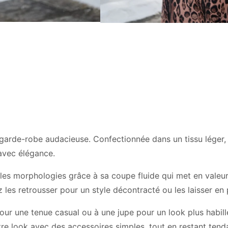
garde-robe audacieuse. Confectionnée dans un tissu léger, e
avec élégance.
es les morphologies grâce à sa coupe fluide qui met en valeu
les retrousser pour un style décontracté ou les laisser en 
pour une tenue casual ou à une jupe pour un look plus habil
re look avec des accessoires simples, tout en restant tend