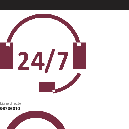
Ligne directe
98736810