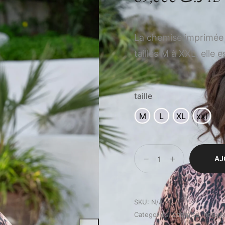
La chemise imprimée l
tailles M à XXL, elle 
taille
M
L
XL
xxl
AJ
SKU:
N/A
chemise
nouve
Categories:
,