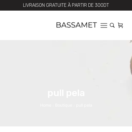
LIVRAISON GRATUITE À PARTIR DE 300DT
pull pela
Home
Boutique
pull pela
/
/