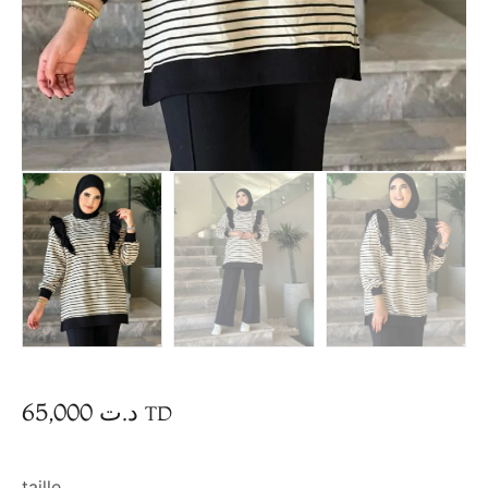
65,000
د.ت
TD
taille