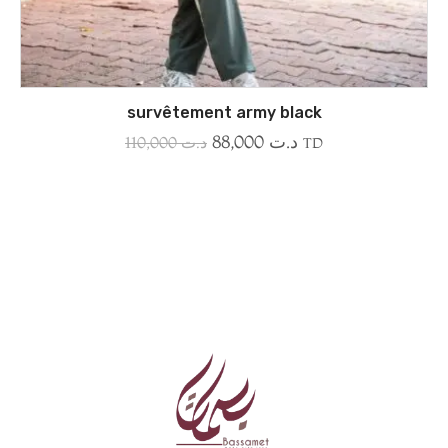
survêtement army black
88,000
د.ت
110,000
د.ت
TD