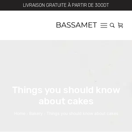
LIVRAISON GRATUITE À PARTIR DE 300DT
Things you should know
about cakes
Home
Bakery
Things you should know about cakes
/
/